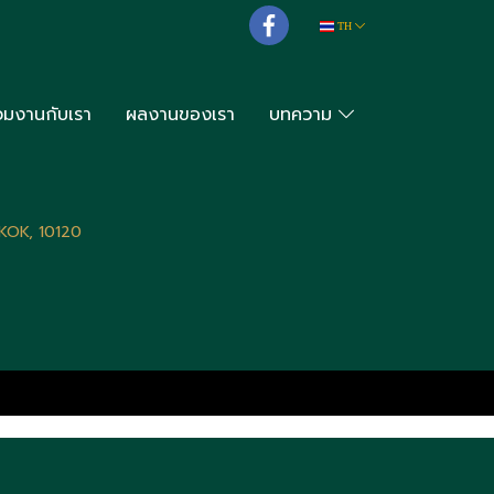
TH
่วมงานกับเรา
ผลงานของเรา
บทความ
KOK, 10120