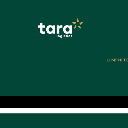
LUMPINI T