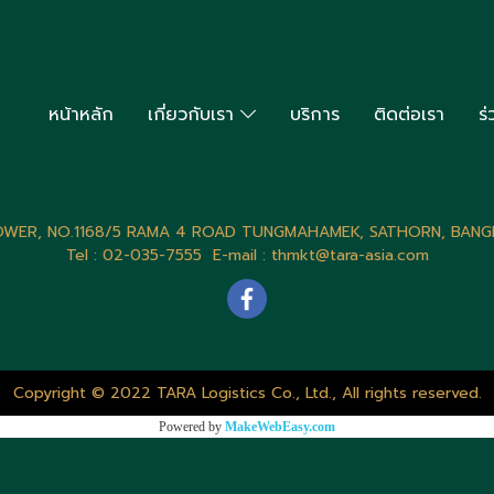
หน้าหลัก
เกี่ยวกับเรา
บริการ
ติดต่อเรา
ร
OWER, NO.1168/5 RAMA 4 ROAD TUNGMAHAMEK, SATHORN, BANG
Tel : 02-035-7555 E-mail :
thmkt@tara-asia.com
Copyright © 2022 TARA Logistics Co., Ltd., All rights reserved.
Powered by
MakeWebEasy.com