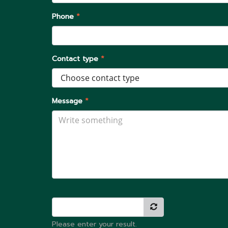
Phone
*
Contact type
*
Message
*
Please enter your result.