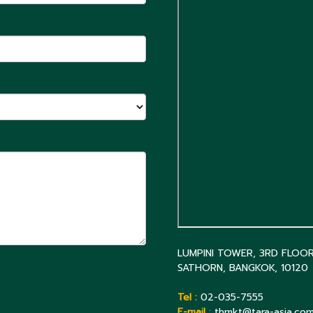
LUMPINI TOWER, 3RD FLOO
SATHORN, BANGKOK, 10120
Tel :
02-035-7555
E-mail
:
thmkt@tara-asia.co